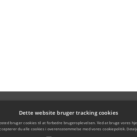
Dette website bruger tracking cookies
sted bruger cookies til at forbedre brugeroplevelsen. Ved at bruge vores 
ccepterer du alle cookies i overensstemmelse med vores cookiepolitik.
Detalj