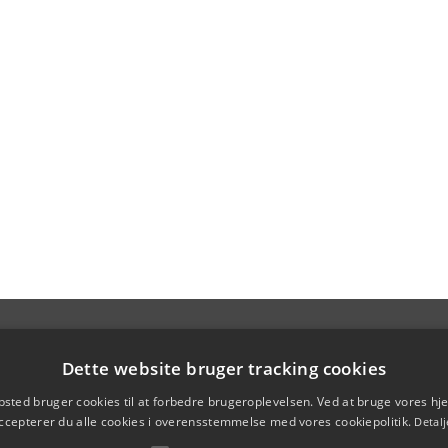
Dette website bruger tracking cookies
sted bruger cookies til at forbedre brugeroplevelsen. Ved at bruge vores 
ccepterer du alle cookies i overensstemmelse med vores cookiepolitik.
Detalj