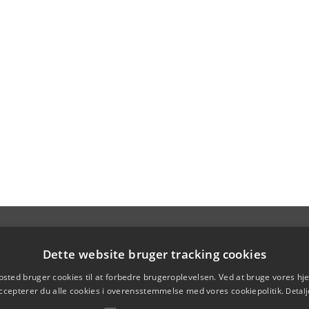
Dette website bruger tracking cookies
sted bruger cookies til at forbedre brugeroplevelsen. Ved at bruge vores 
ccepterer du alle cookies i overensstemmelse med vores cookiepolitik.
Detalj