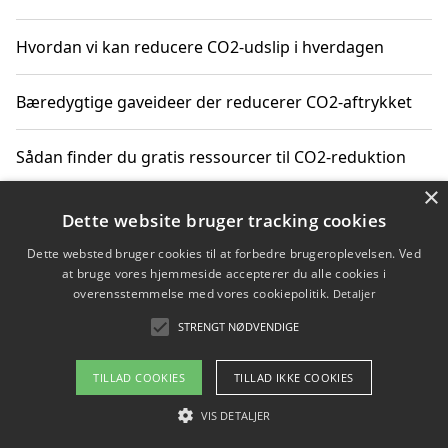
Hvordan vi kan reducere CO2-udslip i hverdagen
Bæredygtige gaveideer der reducerer CO2-aftrykket
Sådan finder du gratis ressourcer til CO2-reduktion
×
Hvordan gadgets til hjemmet kan reducere CO2-udslip
Dette website bruger tracking cookies
Dette websted bruger cookies til at forbedre brugeroplevelsen. Ved
at bruge vores hjemmeside accepterer du alle cookies i
overensstemmelse med vores cookiepolitik.
Detaljer
Copyright 2026 - Pilanto Aps
STRENGT NØDVENDIGE
Om / kontakt
Blog
Betingelser
TILLAD COOKIES
TILLAD IKKE COOKIES
VIS DETALJER