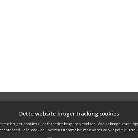
Dette website bruger tracking cookies
sted bruger cookies til at forbedre brugeroplevelsen. Ved at bruge vores 
ccepterer du alle cookies i overensstemmelse med vores cookiepolitik.
Detalj