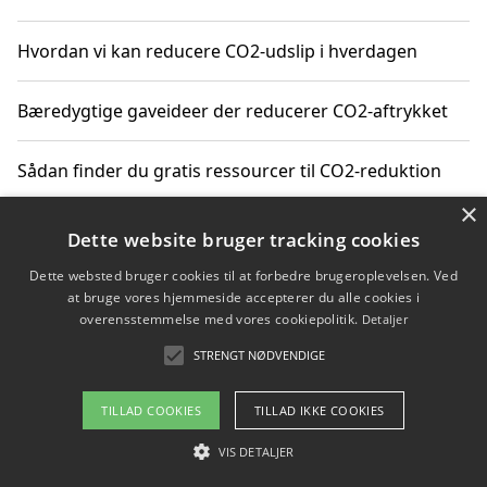
Hvordan vi kan reducere CO2-udslip i hverdagen
Bæredygtige gaveideer der reducerer CO2-aftrykket
Sådan finder du gratis ressourcer til CO2-reduktion
×
Hvordan gadgets til hjemmet kan reducere CO2-udslip
Dette website bruger tracking cookies
Dette websted bruger cookies til at forbedre brugeroplevelsen. Ved
at bruge vores hjemmeside accepterer du alle cookies i
overensstemmelse med vores cookiepolitik.
Detaljer
Copyright 2026 - Pilanto Aps
STRENGT NØDVENDIGE
Om / kontakt
Blog
Betingelser
TILLAD COOKIES
TILLAD IKKE COOKIES
VIS DETALJER