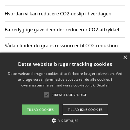
Hvordan vi kan reducere CO2-udslip i hverdagen
Bæredygtige gaveideer der reducerer CO2-aftrykket
Sådan finder du gratis ressourcer til CO2-reduktion
×
Hvordan gadgets til hjemmet kan reducere CO2-udslip
Dette website bruger tracking cookies
Dette websted bruger cookies til at forbedre brugeroplevelsen. Ved
at bruge vores hjemmeside accepterer du alle cookies i
overensstemmelse med vores cookiepolitik.
Detaljer
Copyright 2026 - Pilanto Aps
STRENGT NØDVENDIGE
Om / kontakt
Blog
Betingelser
TILLAD COOKIES
TILLAD IKKE COOKIES
VIS DETALJER