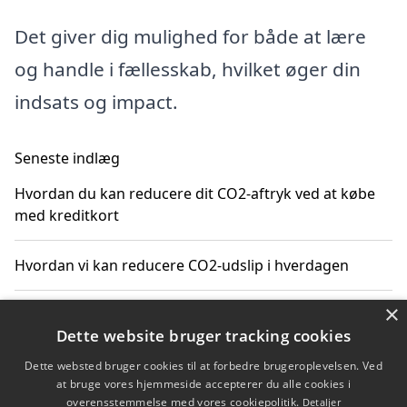
Det giver dig mulighed for både at lære
og handle i fællesskab, hvilket øger din
indsats og impact.
Seneste indlæg
Hvordan du kan reducere dit CO2-aftryk ved at købe
med kreditkort
Hvordan vi kan reducere CO2-udslip i hverdagen
×
Bæredygtige gaveideer der reducerer CO2-aftrykket
Dette website bruger tracking cookies
Sådan finder du gratis ressourcer til CO2-reduktion
Dette websted bruger cookies til at forbedre brugeroplevelsen. Ved
at bruge vores hjemmeside accepterer du alle cookies i
overensstemmelse med vores cookiepolitik.
Detaljer