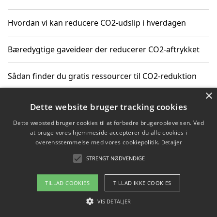
Hvordan vi kan reducere CO2-udslip i hverdagen
Bæredygtige gaveideer der reducerer CO2-aftrykket
Sådan finder du gratis ressourcer til CO2-reduktion
×
Hvordan gadgets til hjemmet kan reducere CO2-udslip
Dette website bruger tracking cookies
Dette websted bruger cookies til at forbedre brugeroplevelsen. Ved
at bruge vores hjemmeside accepterer du alle cookies i
overensstemmelse med vores cookiepolitik.
Detaljer
Copyright 2026 - Pilanto Aps
STRENGT NØDVENDIGE
Om / kontakt
Blog
Betingelser
TILLAD COOKIES
TILLAD IKKE COOKIES
VIS DETALJER