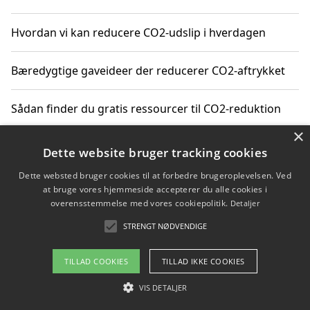
Hvordan vi kan reducere CO2-udslip i hverdagen
Bæredygtige gaveideer der reducerer CO2-aftrykket
Sådan finder du gratis ressourcer til CO2-reduktion
×
Hvordan gadgets til hjemmet kan reducere CO2-udslip
Dette website bruger tracking cookies
Dette websted bruger cookies til at forbedre brugeroplevelsen. Ved
at bruge vores hjemmeside accepterer du alle cookies i
overensstemmelse med vores cookiepolitik.
Detaljer
Copyright 2026 - Pilanto Aps
STRENGT NØDVENDIGE
Om / kontakt
Blog
Betingelser
TILLAD COOKIES
TILLAD IKKE COOKIES
VIS DETALJER