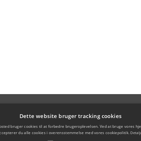
Dette website bruger tracking cookies
sted bruger cookies til at forbedre brugeroplevelsen. Ved at bruge vores 
ccepterer du alle cookies i overensstemmelse med vores cookiepolitik.
Detalj