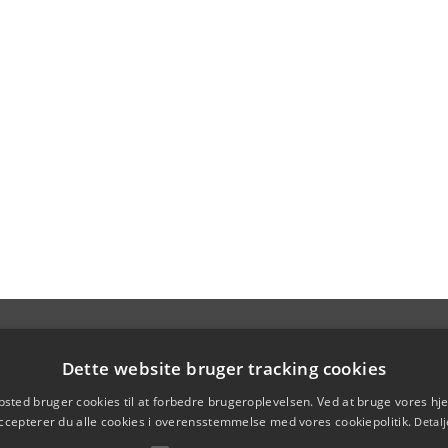
Dette website bruger tracking cookies
sted bruger cookies til at forbedre brugeroplevelsen. Ved at bruge vores 
ccepterer du alle cookies i overensstemmelse med vores cookiepolitik.
Detalj