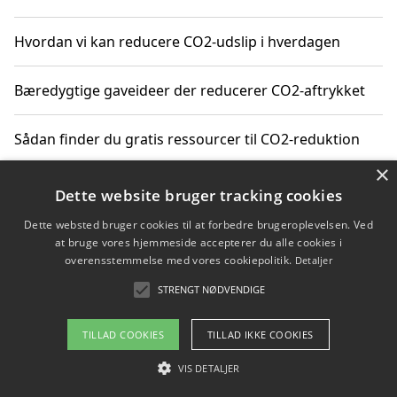
Hvordan vi kan reducere CO2-udslip i hverdagen
Bæredygtige gaveideer der reducerer CO2-aftrykket
Sådan finder du gratis ressourcer til CO2-reduktion
×
Hvordan gadgets til hjemmet kan reducere CO2-udslip
Dette website bruger tracking cookies
Dette websted bruger cookies til at forbedre brugeroplevelsen. Ved
at bruge vores hjemmeside accepterer du alle cookies i
overensstemmelse med vores cookiepolitik.
Detaljer
Copyright 2026 - Pilanto Aps
STRENGT NØDVENDIGE
Om / kontakt
Blog
Betingelser
TILLAD COOKIES
TILLAD IKKE COOKIES
VIS DETALJER