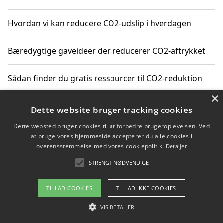
Hvordan vi kan reducere CO2-udslip i hverdagen
Bæredygtige gaveideer der reducerer CO2-aftrykket
Sådan finder du gratis ressourcer til CO2-reduktion
×
Hvordan gadgets til hjemmet kan reducere CO2-udslip
Dette website bruger tracking cookies
Dette websted bruger cookies til at forbedre brugeroplevelsen. Ved
at bruge vores hjemmeside accepterer du alle cookies i
overensstemmelse med vores cookiepolitik.
Detaljer
Copyright 2026 - Pilanto Aps
STRENGT NØDVENDIGE
Om / kontakt
Blog
Betingelser
TILLAD COOKIES
TILLAD IKKE COOKIES
VIS DETALJER