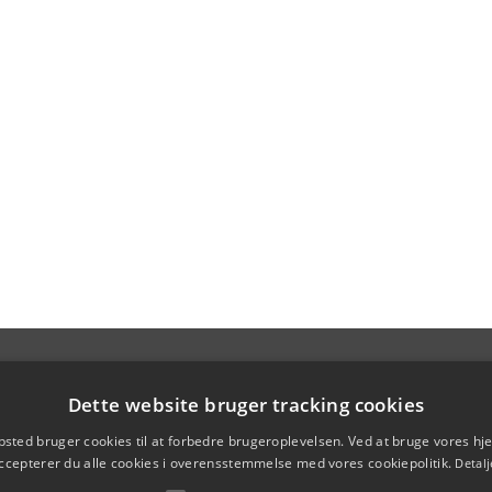
Dette website bruger tracking cookies
sted bruger cookies til at forbedre brugeroplevelsen. Ved at bruge vores 
ccepterer du alle cookies i overensstemmelse med vores cookiepolitik.
Detalj