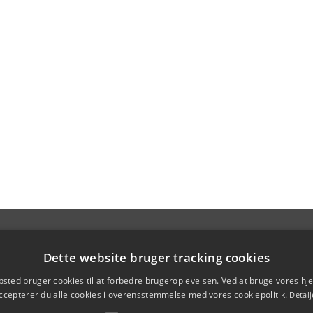
Dette website bruger tracking cookies
sted bruger cookies til at forbedre brugeroplevelsen. Ved at bruge vores 
ccepterer du alle cookies i overensstemmelse med vores cookiepolitik.
Detalj