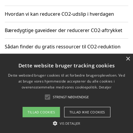
Hvordan vi kan reducere CO2-udslip i hverdagen
Bæredygtige gaveideer der reducerer CO2-aftrykket
Sådan finder du gratis ressourcer til CO2-reduktion
×
Hvordan gadgets til hjemmet kan reducere CO2-udslip
Dette website bruger tracking cookies
Dette websted bruger cookies til at forbedre brugeroplevelsen. Ved
at bruge vores hjemmeside accepterer du alle cookies i
overensstemmelse med vores cookiepolitik.
Detaljer
Copyright 2026 - Pilanto Aps
STRENGT NØDVENDIGE
Om / kontakt
Blog
Betingelser
TILLAD COOKIES
TILLAD IKKE COOKIES
VIS DETALJER