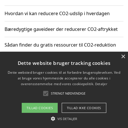
Hvordan vi kan reducere CO2-udslip i hverdagen
Bæredygtige gaveideer der reducerer CO2-aftrykket
Sådan finder du gratis ressourcer til CO2-reduktion
×
Hvordan gadgets til hjemmet kan reducere CO2-udslip
Dette website bruger tracking cookies
Dette websted bruger cookies til at forbedre brugeroplevelsen. Ved
at bruge vores hjemmeside accepterer du alle cookies i
overensstemmelse med vores cookiepolitik.
Detaljer
Copyright 2026 - Pilanto Aps
STRENGT NØDVENDIGE
Om / kontakt
Blog
Betingelser
TILLAD COOKIES
TILLAD IKKE COOKIES
VIS DETALJER