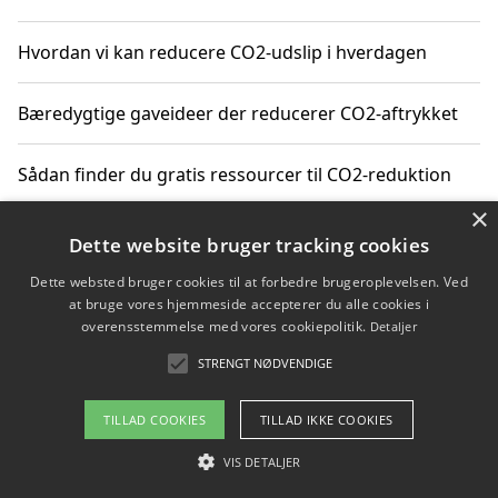
Hvordan vi kan reducere CO2-udslip i hverdagen
Bæredygtige gaveideer der reducerer CO2-aftrykket
Sådan finder du gratis ressourcer til CO2-reduktion
×
Hvordan gadgets til hjemmet kan reducere CO2-udslip
Dette website bruger tracking cookies
Dette websted bruger cookies til at forbedre brugeroplevelsen. Ved
at bruge vores hjemmeside accepterer du alle cookies i
overensstemmelse med vores cookiepolitik.
Detaljer
Copyright 2026 - Pilanto Aps
STRENGT NØDVENDIGE
Om / kontakt
Blog
Betingelser
TILLAD COOKIES
TILLAD IKKE COOKIES
VIS DETALJER