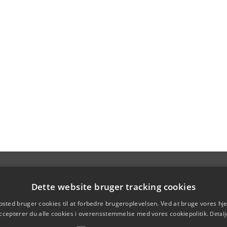
Dette website bruger tracking cookies
sted bruger cookies til at forbedre brugeroplevelsen. Ved at bruge vores 
ccepterer du alle cookies i overensstemmelse med vores cookiepolitik.
Detalj