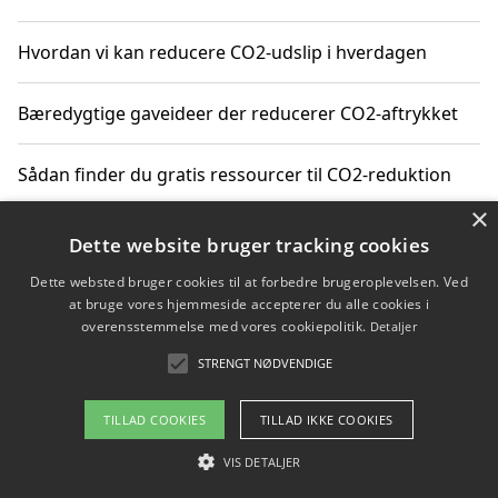
Hvordan vi kan reducere CO2-udslip i hverdagen
Bæredygtige gaveideer der reducerer CO2-aftrykket
Sådan finder du gratis ressourcer til CO2-reduktion
×
Hvordan gadgets til hjemmet kan reducere CO2-udslip
Dette website bruger tracking cookies
Dette websted bruger cookies til at forbedre brugeroplevelsen. Ved
at bruge vores hjemmeside accepterer du alle cookies i
overensstemmelse med vores cookiepolitik.
Detaljer
Copyright 2026 - Pilanto Aps
STRENGT NØDVENDIGE
Om / kontakt
Blog
Betingelser
TILLAD COOKIES
TILLAD IKKE COOKIES
VIS DETALJER