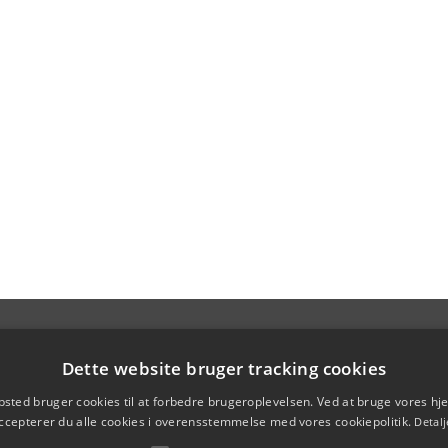
Dette website bruger tracking cookies
sted bruger cookies til at forbedre brugeroplevelsen. Ved at bruge vores 
ccepterer du alle cookies i overensstemmelse med vores cookiepolitik.
Detalj