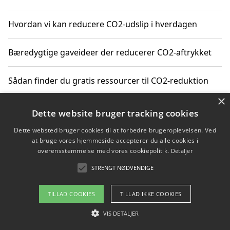
Hvordan vi kan reducere CO2-udslip i hverdagen
Bæredygtige gaveideer der reducerer CO2-aftrykket
Sådan finder du gratis ressourcer til CO2-reduktion
×
Hvordan gadgets til hjemmet kan reducere CO2-udslip
Dette website bruger tracking cookies
Dette websted bruger cookies til at forbedre brugeroplevelsen. Ved
at bruge vores hjemmeside accepterer du alle cookies i
overensstemmelse med vores cookiepolitik.
Detaljer
Copyright 2026 - Pilanto Aps
STRENGT NØDVENDIGE
Om / kontakt
Blog
Betingelser
TILLAD COOKIES
TILLAD IKKE COOKIES
VIS DETALJER