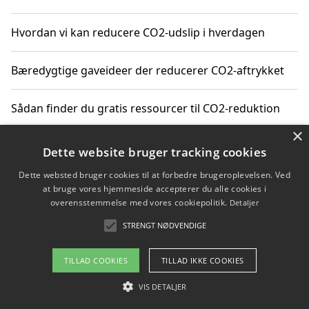
Hvordan vi kan reducere CO2-udslip i hverdagen
Bæredygtige gaveideer der reducerer CO2-aftrykket
Sådan finder du gratis ressourcer til CO2-reduktion
×
Hvordan gadgets til hjemmet kan reducere CO2-udslip
Dette website bruger tracking cookies
Dette websted bruger cookies til at forbedre brugeroplevelsen. Ved
at bruge vores hjemmeside accepterer du alle cookies i
overensstemmelse med vores cookiepolitik.
Detaljer
Copyright 2026 - Pilanto Aps
STRENGT NØDVENDIGE
Om / kontakt
Blog
Betingelser
TILLAD COOKIES
TILLAD IKKE COOKIES
VIS DETALJER