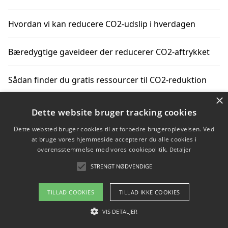
Hvordan vi kan reducere CO2-udslip i hverdagen
Bæredygtige gaveideer der reducerer CO2-aftrykket
Sådan finder du gratis ressourcer til CO2-reduktion
×
Hvordan gadgets til hjemmet kan reducere CO2-udslip
Dette website bruger tracking cookies
Dette websted bruger cookies til at forbedre brugeroplevelsen. Ved
at bruge vores hjemmeside accepterer du alle cookies i
overensstemmelse med vores cookiepolitik.
Detaljer
Copyright 2026 - Pilanto Aps
STRENGT NØDVENDIGE
Om / kontakt
Blog
Betingelser
TILLAD COOKIES
TILLAD IKKE COOKIES
VIS DETALJER