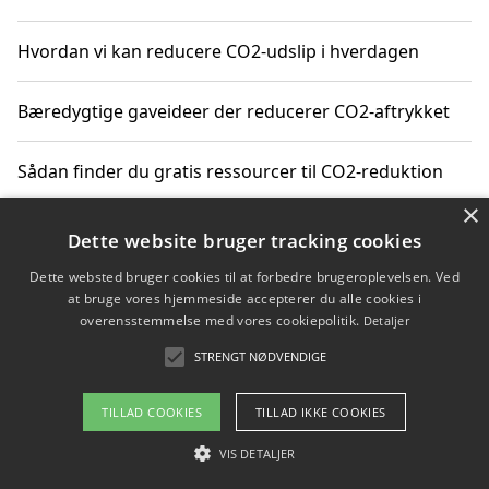
Hvordan vi kan reducere CO2-udslip i hverdagen
Bæredygtige gaveideer der reducerer CO2-aftrykket
Sådan finder du gratis ressourcer til CO2-reduktion
×
Hvordan gadgets til hjemmet kan reducere CO2-udslip
Dette website bruger tracking cookies
Dette websted bruger cookies til at forbedre brugeroplevelsen. Ved
at bruge vores hjemmeside accepterer du alle cookies i
overensstemmelse med vores cookiepolitik.
Detaljer
Copyright 2026 - Pilanto Aps
STRENGT NØDVENDIGE
Om / kontakt
Blog
Betingelser
TILLAD COOKIES
TILLAD IKKE COOKIES
VIS DETALJER