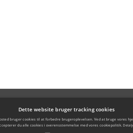
Dette website bruger tracking cookies
sted bruger cookies til at forbedre brugeroplevelsen. Ved at bruge vores 
ccepterer du alle cookies i overensstemmelse med vores cookiepolitik.
Detalj