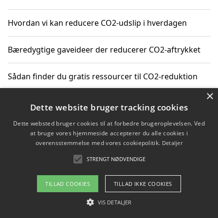
Hvordan vi kan reducere CO2-udslip i hverdagen
Bæredygtige gaveideer der reducerer CO2-aftrykket
Sådan finder du gratis ressourcer til CO2-reduktion
×
Hvordan gadgets til hjemmet kan reducere CO2-udslip
Dette website bruger tracking cookies
Dette websted bruger cookies til at forbedre brugeroplevelsen. Ved
at bruge vores hjemmeside accepterer du alle cookies i
overensstemmelse med vores cookiepolitik.
Detaljer
Copyright 2026 - Pilanto Aps
STRENGT NØDVENDIGE
Om / kontakt
Blog
Betingelser
TILLAD COOKIES
TILLAD IKKE COOKIES
VIS DETALJER