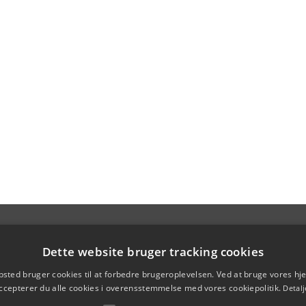
Dette website bruger tracking cookies
sted bruger cookies til at forbedre brugeroplevelsen. Ved at bruge vores 
ccepterer du alle cookies i overensstemmelse med vores cookiepolitik.
Detalj