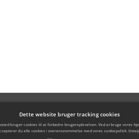
Dette website bruger tracking cookies
sted bruger cookies til at forbedre brugeroplevelsen. Ved at bruge vores 
ccepterer du alle cookies i overensstemmelse med vores cookiepolitik.
Detalj