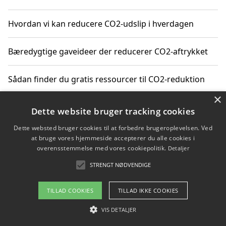
Hvordan vi kan reducere CO2-udslip i hverdagen
Bæredygtige gaveideer der reducerer CO2-aftrykket
Sådan finder du gratis ressourcer til CO2-reduktion
×
Hvordan gadgets til hjemmet kan reducere CO2-udslip
Dette website bruger tracking cookies
Dette websted bruger cookies til at forbedre brugeroplevelsen. Ved
at bruge vores hjemmeside accepterer du alle cookies i
overensstemmelse med vores cookiepolitik.
Detaljer
Copyright 2026 - Pilanto Aps
STRENGT NØDVENDIGE
Om / kontakt
Blog
Betingelser
TILLAD COOKIES
TILLAD IKKE COOKIES
VIS DETALJER