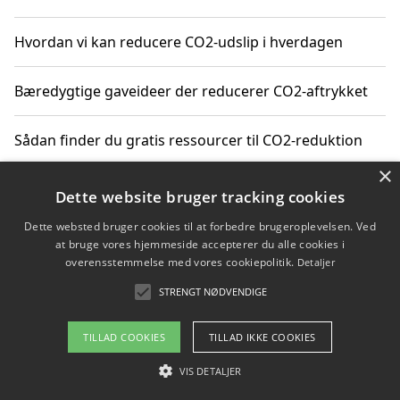
Hvordan vi kan reducere CO2-udslip i hverdagen
Bæredygtige gaveideer der reducerer CO2-aftrykket
Sådan finder du gratis ressourcer til CO2-reduktion
×
Hvordan gadgets til hjemmet kan reducere CO2-udslip
Dette website bruger tracking cookies
Dette websted bruger cookies til at forbedre brugeroplevelsen. Ved
at bruge vores hjemmeside accepterer du alle cookies i
overensstemmelse med vores cookiepolitik.
Detaljer
Copyright 2026 - Pilanto Aps
STRENGT NØDVENDIGE
Om / kontakt
Blog
Betingelser
TILLAD COOKIES
TILLAD IKKE COOKIES
VIS DETALJER