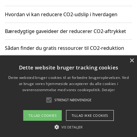
Hvordan vi kan reducere CO2-udslip i hverdagen
Bæredygtige gaveideer der reducerer CO2-aftrykket
Sådan finder du gratis ressourcer til CO2-reduktion
×
Hvordan gadgets til hjemmet kan reducere CO2-udslip
Dette website bruger tracking cookies
Dette websted bruger cookies til at forbedre brugeroplevelsen. Ved
at bruge vores hjemmeside accepterer du alle cookies i
overensstemmelse med vores cookiepolitik.
Detaljer
Copyright 2026 - Pilanto Aps
STRENGT NØDVENDIGE
Om / kontakt
Blog
Betingelser
TILLAD COOKIES
TILLAD IKKE COOKIES
VIS DETALJER