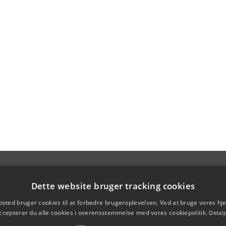
Dette website bruger tracking cookies
sted bruger cookies til at forbedre brugeroplevelsen. Ved at bruge vores 
ccepterer du alle cookies i overensstemmelse med vores cookiepolitik.
Detalj