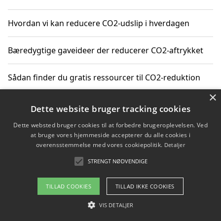
Hvordan vi kan reducere CO2-udslip i hverdagen
Bæredygtige gaveideer der reducerer CO2-aftrykket
Sådan finder du gratis ressourcer til CO2-reduktion
×
Hvordan gadgets til hjemmet kan reducere CO2-udslip
Dette website bruger tracking cookies
Dette websted bruger cookies til at forbedre brugeroplevelsen. Ved
at bruge vores hjemmeside accepterer du alle cookies i
overensstemmelse med vores cookiepolitik.
Detaljer
Copyright 2026 - Pilanto Aps
STRENGT NØDVENDIGE
Om / kontakt
Blog
Betingelser
TILLAD COOKIES
TILLAD IKKE COOKIES
VIS DETALJER