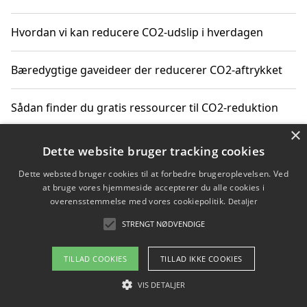
Hvordan vi kan reducere CO2-udslip i hverdagen
Bæredygtige gaveideer der reducerer CO2-aftrykket
Sådan finder du gratis ressourcer til CO2-reduktion
×
Hvordan gadgets til hjemmet kan reducere CO2-udslip
Dette website bruger tracking cookies
Dette websted bruger cookies til at forbedre brugeroplevelsen. Ved
at bruge vores hjemmeside accepterer du alle cookies i
overensstemmelse med vores cookiepolitik.
Detaljer
Copyright 2026 - Pilanto Aps
STRENGT NØDVENDIGE
Om / kontakt
Blog
Betingelser
TILLAD COOKIES
TILLAD IKKE COOKIES
VIS DETALJER