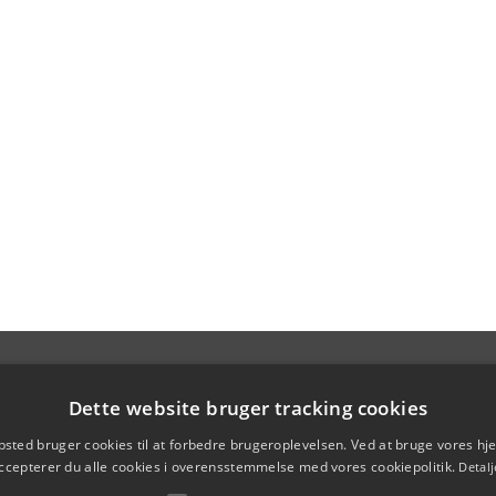
Dette website bruger tracking cookies
sted bruger cookies til at forbedre brugeroplevelsen. Ved at bruge vores 
ccepterer du alle cookies i overensstemmelse med vores cookiepolitik.
Detalj