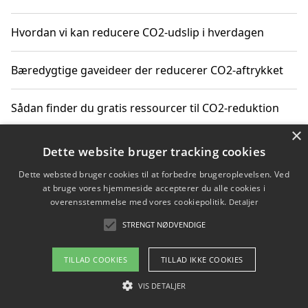
Hvordan vi kan reducere CO2-udslip i hverdagen
Bæredygtige gaveideer der reducerer CO2-aftrykket
Sådan finder du gratis ressourcer til CO2-reduktion
×
Hvordan gadgets til hjemmet kan reducere CO2-udslip
Dette website bruger tracking cookies
Dette websted bruger cookies til at forbedre brugeroplevelsen. Ved
at bruge vores hjemmeside accepterer du alle cookies i
overensstemmelse med vores cookiepolitik.
Detaljer
Copyright 2026 - Pilanto Aps
STRENGT NØDVENDIGE
Om / kontakt
Blog
Betingelser
TILLAD COOKIES
TILLAD IKKE COOKIES
VIS DETALJER