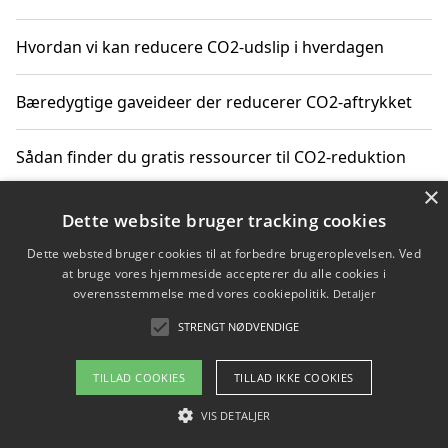
Hvordan vi kan reducere CO2-udslip i hverdagen
Bæredygtige gaveideer der reducerer CO2-aftrykket
Sådan finder du gratis ressourcer til CO2-reduktion
×
Hvordan gadgets til hjemmet kan reducere CO2-udslip
Dette website bruger tracking cookies
Dette websted bruger cookies til at forbedre brugeroplevelsen. Ved
at bruge vores hjemmeside accepterer du alle cookies i
overensstemmelse med vores cookiepolitik.
Detaljer
Copyright 2026 - Pilanto Aps
STRENGT NØDVENDIGE
Om / kontakt
Blog
Betingelser
TILLAD COOKIES
TILLAD IKKE COOKIES
VIS DETALJER