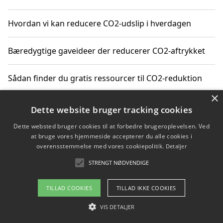
Hvordan vi kan reducere CO2-udslip i hverdagen
Bæredygtige gaveideer der reducerer CO2-aftrykket
Sådan finder du gratis ressourcer til CO2-reduktion
×
Hvordan gadgets til hjemmet kan reducere CO2-udslip
Dette website bruger tracking cookies
Dette websted bruger cookies til at forbedre brugeroplevelsen. Ved
at bruge vores hjemmeside accepterer du alle cookies i
overensstemmelse med vores cookiepolitik.
Detaljer
Copyright 2026 - Pilanto Aps
STRENGT NØDVENDIGE
Om / kontakt
Blog
Betingelser
TILLAD COOKIES
TILLAD IKKE COOKIES
VIS DETALJER