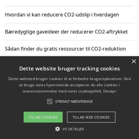
Hvordan vi kan reducere CO2-udslip i hverdagen
Bæredygtige gaveideer der reducerer CO2-aftrykket
Sådan finder du gratis ressourcer til CO2-reduktion
×
Hvordan gadgets til hjemmet kan reducere CO2-udslip
Dette website bruger tracking cookies
Dette websted bruger cookies til at forbedre brugeroplevelsen. Ved
at bruge vores hjemmeside accepterer du alle cookies i
overensstemmelse med vores cookiepolitik.
Detaljer
Copyright 2026 - Pilanto Aps
STRENGT NØDVENDIGE
Om / kontakt
Blog
Betingelser
TILLAD COOKIES
TILLAD IKKE COOKIES
VIS DETALJER