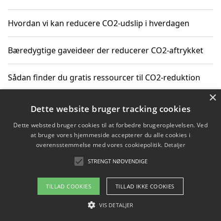
Hvordan vi kan reducere CO2-udslip i hverdagen
Bæredygtige gaveideer der reducerer CO2-aftrykket
Sådan finder du gratis ressourcer til CO2-reduktion
×
Hvordan gadgets til hjemmet kan reducere CO2-udslip
Dette website bruger tracking cookies
Dette websted bruger cookies til at forbedre brugeroplevelsen. Ved
at bruge vores hjemmeside accepterer du alle cookies i
overensstemmelse med vores cookiepolitik.
Detaljer
Copyright 2026 - Pilanto Aps
STRENGT NØDVENDIGE
Om / kontakt
Blog
Betingelser
TILLAD COOKIES
TILLAD IKKE COOKIES
VIS DETALJER