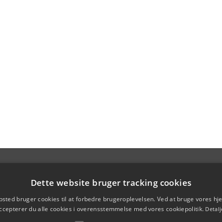
Dette website bruger tracking cookies
sted bruger cookies til at forbedre brugeroplevelsen. Ved at bruge vores 
ccepterer du alle cookies i overensstemmelse med vores cookiepolitik.
Detalj