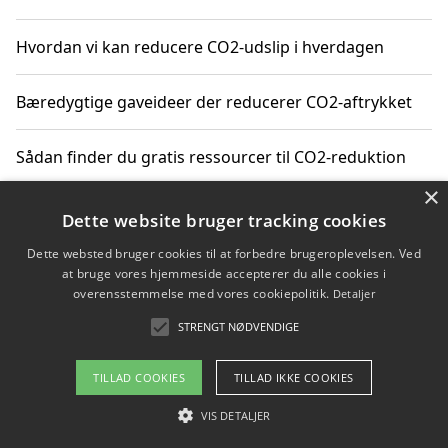
Hvordan vi kan reducere CO2-udslip i hverdagen
Bæredygtige gaveideer der reducerer CO2-aftrykket
Sådan finder du gratis ressourcer til CO2-reduktion
×
Hvordan gadgets til hjemmet kan reducere CO2-udslip
Dette website bruger tracking cookies
Dette websted bruger cookies til at forbedre brugeroplevelsen. Ved
at bruge vores hjemmeside accepterer du alle cookies i
overensstemmelse med vores cookiepolitik.
Detaljer
Copyright 2026 - Pilanto Aps
STRENGT NØDVENDIGE
Om / kontakt
Blog
Betingelser
TILLAD COOKIES
TILLAD IKKE COOKIES
VIS DETALJER