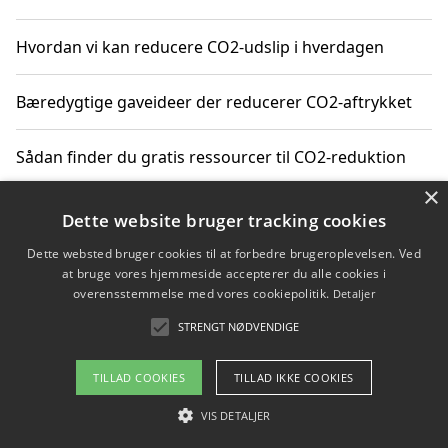
Hvordan vi kan reducere CO2-udslip i hverdagen
Bæredygtige gaveideer der reducerer CO2-aftrykket
Sådan finder du gratis ressourcer til CO2-reduktion
×
Hvordan gadgets til hjemmet kan reducere CO2-udslip
Dette website bruger tracking cookies
Dette websted bruger cookies til at forbedre brugeroplevelsen. Ved
at bruge vores hjemmeside accepterer du alle cookies i
overensstemmelse med vores cookiepolitik.
Detaljer
Copyright 2026 - Pilanto Aps
STRENGT NØDVENDIGE
Om / kontakt
Blog
Betingelser
TILLAD COOKIES
TILLAD IKKE COOKIES
VIS DETALJER