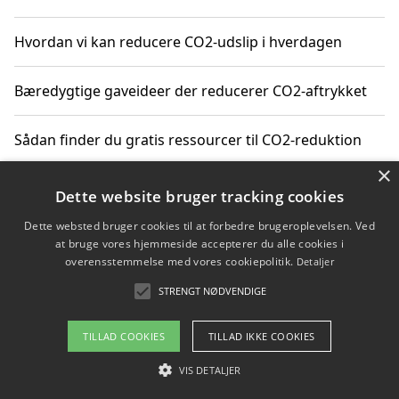
Hvordan vi kan reducere CO2-udslip i hverdagen
Bæredygtige gaveideer der reducerer CO2-aftrykket
Sådan finder du gratis ressourcer til CO2-reduktion
×
Hvordan gadgets til hjemmet kan reducere CO2-udslip
Dette website bruger tracking cookies
Dette websted bruger cookies til at forbedre brugeroplevelsen. Ved
at bruge vores hjemmeside accepterer du alle cookies i
overensstemmelse med vores cookiepolitik.
Detaljer
Copyright 2026 - Pilanto Aps
STRENGT NØDVENDIGE
Om / kontakt
Blog
Betingelser
TILLAD COOKIES
TILLAD IKKE COOKIES
VIS DETALJER