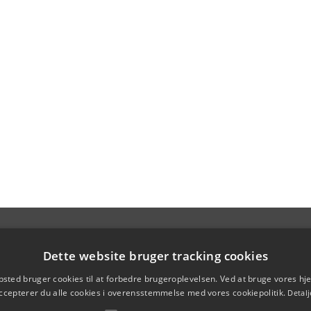
Dette website bruger tracking cookies
sted bruger cookies til at forbedre brugeroplevelsen. Ved at bruge vores 
ccepterer du alle cookies i overensstemmelse med vores cookiepolitik.
Detalj