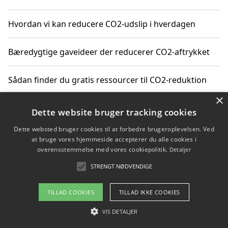
Hvordan vi kan reducere CO2-udslip i hverdagen
Bæredygtige gaveideer der reducerer CO2-aftrykket
Sådan finder du gratis ressourcer til CO2-reduktion
×
Hvordan gadgets til hjemmet kan reducere CO2-udslip
Dette website bruger tracking cookies
Dette websted bruger cookies til at forbedre brugeroplevelsen. Ved
at bruge vores hjemmeside accepterer du alle cookies i
overensstemmelse med vores cookiepolitik.
Detaljer
Copyright 2026 - Pilanto Aps
STRENGT NØDVENDIGE
Om / kontakt
Blog
Betingelser
TILLAD COOKIES
TILLAD IKKE COOKIES
VIS DETALJER