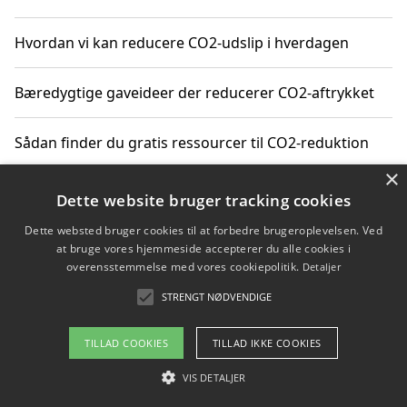
Hvordan vi kan reducere CO2-udslip i hverdagen
Bæredygtige gaveideer der reducerer CO2-aftrykket
Sådan finder du gratis ressourcer til CO2-reduktion
×
Hvordan gadgets til hjemmet kan reducere CO2-udslip
Dette website bruger tracking cookies
Dette websted bruger cookies til at forbedre brugeroplevelsen. Ved
at bruge vores hjemmeside accepterer du alle cookies i
overensstemmelse med vores cookiepolitik.
Detaljer
Copyright 2026 - Pilanto Aps
STRENGT NØDVENDIGE
Om / kontakt
Blog
Betingelser
TILLAD COOKIES
TILLAD IKKE COOKIES
VIS DETALJER