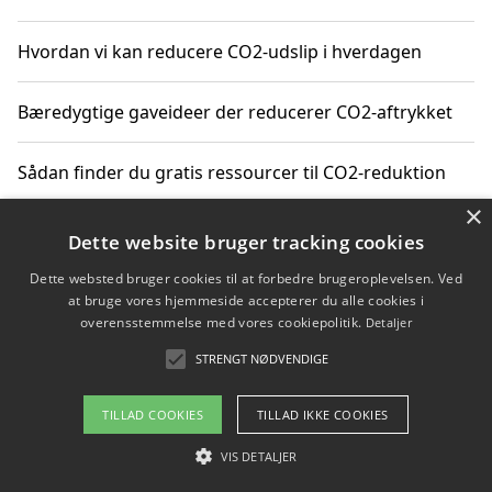
Hvordan vi kan reducere CO2-udslip i hverdagen
Bæredygtige gaveideer der reducerer CO2-aftrykket
Sådan finder du gratis ressourcer til CO2-reduktion
×
Hvordan gadgets til hjemmet kan reducere CO2-udslip
Dette website bruger tracking cookies
Dette websted bruger cookies til at forbedre brugeroplevelsen. Ved
at bruge vores hjemmeside accepterer du alle cookies i
overensstemmelse med vores cookiepolitik.
Detaljer
Copyright 2026 - Pilanto Aps
STRENGT NØDVENDIGE
Om / kontakt
Blog
Betingelser
TILLAD COOKIES
TILLAD IKKE COOKIES
VIS DETALJER